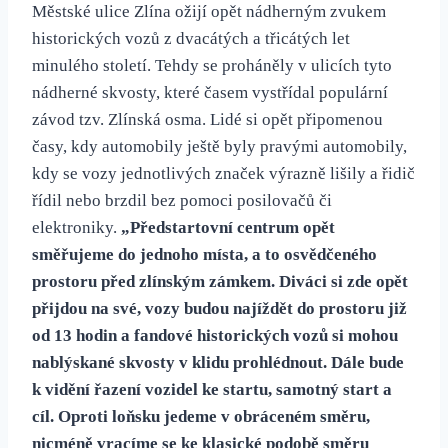
Městské ulice Zlína ožijí opět nádherným zvukem
historických vozů z dvacátých a třicátých let
minulého století. Tehdy se proháněly v ulicích tyto
nádherné skvosty, které časem vystřídal populární
závod tzv. Zlínská osma. Lidé si opět připomenou
časy, kdy automobily ještě byly pravými automobily,
kdy se vozy jednotlivých značek výrazně lišily a řidič
řídil nebo brzdil bez pomoci posilovačů či
elektroniky.
„Předstartovní centrum opět
směřujeme do jednoho místa, a to osvědčeného
prostoru před zlínským zámkem. Diváci si zde opět
přijdou na své, vozy budou najíždět do prostoru již
od 13 hodin a fandové historických vozů si mohou
nablýskané skvosty v klidu prohlédnout. Dále bude
k vidění řazení vozidel ke startu, samotný start a
cíl. Oproti loňsku jedeme v obráceném směru,
nicméně vracíme se ke klasické podobě směru