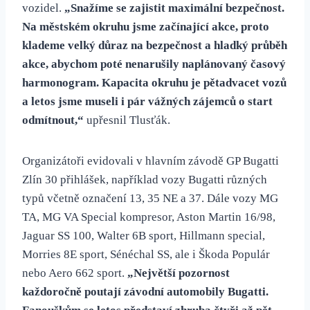
vozidel.
„Snažíme se zajistit maximální bezpečnost.
Na městském okruhu jsme začínající akce, proto
klademe velký důraz na bezpečnost a hladký průběh
akce, abychom poté nenarušily naplánovaný časový
harmonogram. Kapacita okruhu je pětadvacet vozů
a letos jsme museli i pár vážných zájemců o start
odmítnout,“
upřesnil Tlusťák.
Organizátoři evidovali v hlavním závodě GP Bugatti
Zlín 30 přihlášek, například vozy Bugatti různých
typů včetně označení 13, 35 NE a 37. Dále vozy MG
TA, MG VA Special kompresor, Aston Martin 16/98,
Jaguar SS 100, Walter 6B sport, Hillmann special,
Morries 8E sport, Sénéchal SS, ale i Škoda Populár
nebo Aero 662 sport.
„Největší pozornost
každoročně poutají závodní automobily Bugatti.