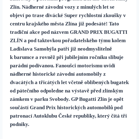
Zlín. Nádherné závodní vozy z minulých let se
objeví po trase divácké Super rychlostní zkoušky v
centru krajského města Zlína již podesáté! Tato
tradiční akce pod názvem GRAND PRIX BUGATTI
ZLÍN a pod taktovkou pořadatelského týmu kolem
Ladislava Samohýla patří již neodmyslitelně
k barumce a rovněž při jubilejním ročníku slibuje
parádní podívanou. Fanoušci motorismu uvidí
nádherné historické závodní automobily z
dvacátých a třicátých let včetně oblíbených bugatek
od pátečního odpoledne na výstavě před zlínským
zámkem v parku Svobody. GP Bugatti Zlín je opět
součástí Grand Prix historických automobilů pod
patronací Autoklubu České republiky, který čítá tři
podniky.