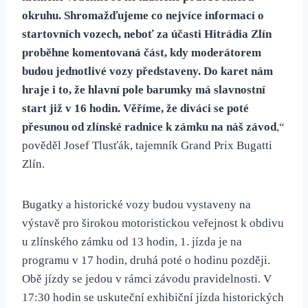
okruhu. Shromažďujeme co nejvíce informací o
startovních vozech, neboť za účasti Hitrádia Zlín
proběhne komentovaná část, kdy moderátorem
budou jednotlivé vozy představeny. Do karet nám
hraje i to, že hlavní pole barumky má slavnostní
start již v 16 hodin. Věříme, že diváci se poté
přesunou od zlínské radnice k zámku na náš závod
,“
pověděl Josef Tlusťák, tajemník Grand Prix Bugatti
Zlín.
Bugatky a historické vozy budou vystaveny na
výstavě pro širokou motoristickou veřejnost k obdivu
u zlínského zámku od 13 hodin, 1. jízda je na
programu v 17 hodin, druhá poté o hodinu později.
Obě jízdy se jedou v rámci závodu pravidelnosti. V
17:30 hodin se uskuteční exhibiční jízda historických