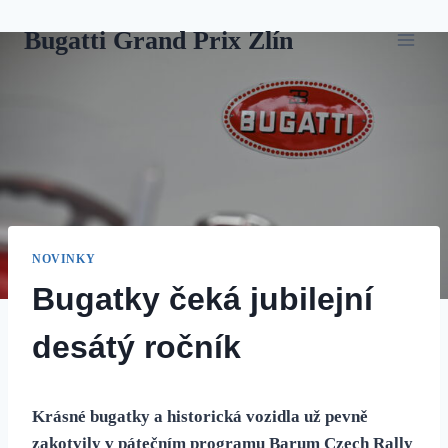
Přeskočit
Bugatti Grand Prix Zlín
na
obsah
NOVINKY
Bugatky čeká jubilejní
desátý ročník
Krásné bugatky a historická vozidla už pevně
zakotvily v pátečním programu Barum Czech Rally