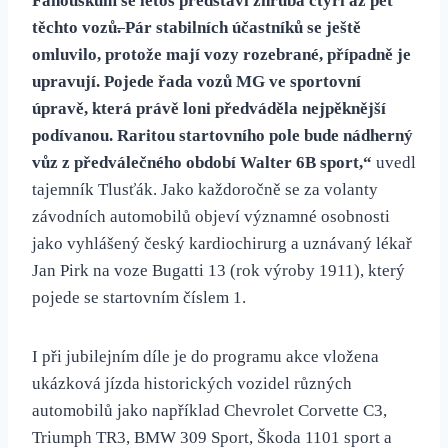
Fanouškům se letos představí zhruba čtyři až pět
těchto vozů
.
Pár stabilních účastníků se ještě
omluvilo, protože mají vozy rozebrané, případně je
upravují.
Pojede řada vozů MG ve sportovní
úpravě, která právě loni předváděla nejpěknější
podívanou. Raritou startovního pole bude nádherný
vůz z předválečného období Walter 6B sport,“
uvedl
tajemník Tlusťák. Jako každoročně se za volanty
závodních automobilů objeví významné osobnosti
jako vyhlášený český kardiochirurg a uznávaný lékař
Jan Pirk na voze Bugatti 13 (rok výroby 1911), který
pojede se startovním číslem 1.
I při jubilejním díle je do programu akce vložena
ukázková jízda historických vozidel různých
automobilů jako například Chevrolet Corvette C3,
Triumph TR3, BMW 309 Sport, Škoda 1101 sport a