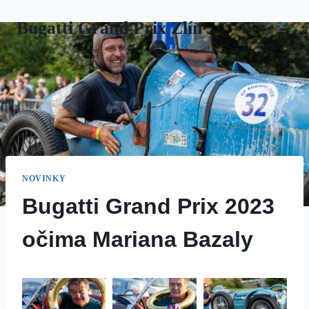
Přeskočit
Bugatti Grand Prix Zlín
na
obsah
NOVINKY
Bugatti Grand Prix 2023
očima Mariana Bazaly