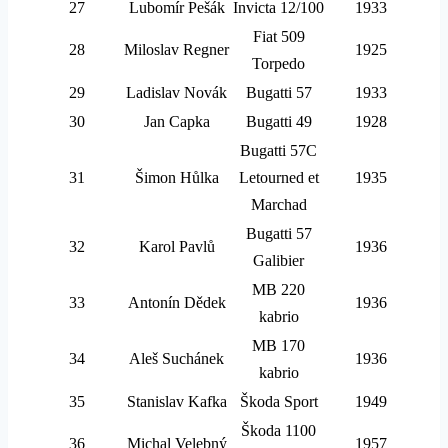
27
Lubomír Pešák
Invicta 12/100
1933
Fiat 509
28
Miloslav Regner
1925
Torpedo
29
Ladislav Novák
Bugatti 57
1933
30
Jan Capka
Bugatti 49
1928
Bugatti 57C
31
Šimon Hůlka
Letourned et
1935
Marchad
Bugatti 57
32
Karol Pavlů
1936
Galibier
MB 220
33
Antonín Dědek
1936
kabrio
MB 170
34
Aleš Suchánek
1936
kabrio
35
Stanislav Kafka
Škoda Sport
1949
Škoda 1100
36
Michal Velebný
1957