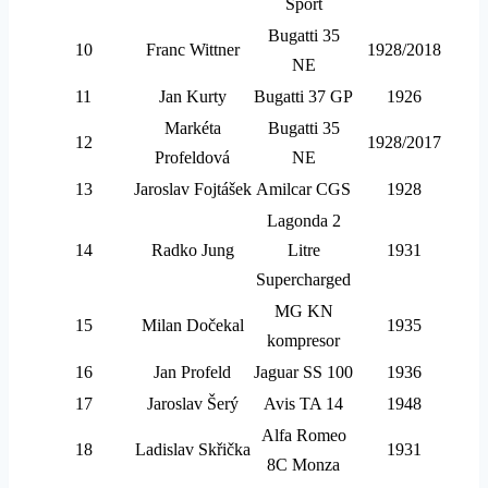
Sport
Bugatti 35
10
Franc Wittner
1928/2018
NE
11
Jan Kurty
Bugatti 37 GP
1926
Markéta
Bugatti 35
12
1928/2017
Profeldová
NE
13
Jaroslav Fojtášek
Amilcar CGS
1928
Lagonda 2
14
Radko Jung
Litre
1931
Supercharged
MG KN
15
Milan Dočekal
1935
kompresor
16
Jan Profeld
Jaguar SS 100
1936
17
Jaroslav Šerý
Avis TA 14
1948
Alfa Romeo
18
Ladislav Skřička
1931
8C Monza