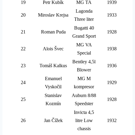
19
Petr Kubík
MG TA
1939
Lagonda
20
Miroslav Krejsa
1933
Three liter
Bugatti 40
21
Roman Puda
1928
Grand Sport
MG VA
22
Alois Švec
1938
Special
Bentley 4,5l
23
Tomáš Kalkus
1936
Blower
Emanuel
MG M
24
1929
Vyskočil
kompresor
Stanislav
Auburn 8/88
25
1928
Kozmín
Speedster
Invicta 4,5
26
Jan Čížek
litre Low
1932
chassis