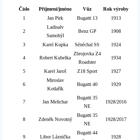
Číslo
Příjmení/jméno
Vůz
Rok výroby
1
Jan Pirk
Bugatti 13
1913
Ladisalv
2
Benz GP
1908
Samohýl
3
Karel Kupka
Sénéchal SS
1924
Zbrojovka Z4
4
Robert Kubelka
1934
Roadster
5
Karel Jaroš
Z18 Sport
1927
Miroslav
6
Bugatti 40
1929
Kotlařík
Bugatti 35
7
Jan Melichar
1928/2016
NE
Bugatti 35
8
Zdeněk Novotný
1928/2017
NE
Bugatti 44
9
Libor Láznička
1928