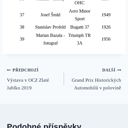
OHC
Aero Minor
37
Josef Šmíd
1949
Sport
38
Stanislav Profeld
Bugatti 37
1926
Marian Bazala -
Triumph TR
39
1956
fotograf
3A
Navigace
PŘEDCHOZÍ
DALŠÍ
Výstava v OCZ Zlaté
Grand Prix Historických
pro
Jablko 2019
Automobilů v polovině
příspěvek
Podobné příspěvky