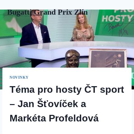
Přeskočit
Bugatti Grand Prix Zlín
na
obsah
NOVINKY
Téma pro hosty ČT sport
– Jan Šťovíček a
Markéta Profeldová