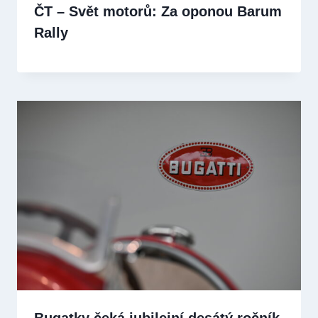
ČT – Svět motorů: Za oponou Barum
Rally
Bugatky čeká jubilejní desátý ročník