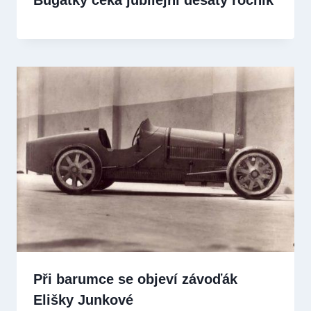
Při barumce se objeví závoďák
Elišky Junkové