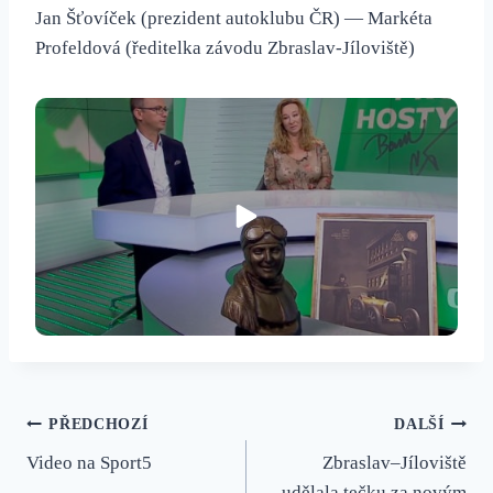
Jan Šťovíček (prezident autoklubu ČR) — Markéta
Profeldová (ředitelka závodu Zbraslav-Jíloviště)
Navigace
PŘEDCHOZÍ
DALŠÍ
Video na Sport5
Zbraslav–Jíloviště
pro
udělala tečku za novým