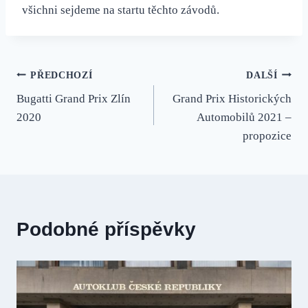
všichni sejdeme na startu těchto závodů.
Navigace
PŘEDCHOZÍ
DALŠÍ
Bugatti Grand Prix Zlín
Grand Prix Historických
pro
2020
Automobilů 2021 –
příspěvek
propozice
Podobné příspěvky