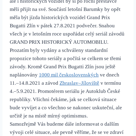
ale i historických vozidel by si po roční přestávce
měli přijít na své. Součástí letošní Barumky by opět
měla být jízda historických vozidel Grand Prix
Bugatti Zlín v pátek 27.8.2021 podvečer. Snahou
všech je v letošním roce uspořádat celý seriál závodů
GRAND PRIX HISTORICKÝ AUTOMOBILU.
Prozatím byly vydány a schváleny standardní
propozice tohoto seriály a počítá se celkem se třemi
závody. Kromě Grand Prix Bugatti Zlín jsou ještě
naplánovány
1000 mil československých
ve dnech
11.–14.8.2021 a závod
Zbraslav–Jíloviště
v termínu
4.–5.9.2021. Promotérem seriálu je Autoklub České
republiky. Všichni čekáme, jak se celková situace
bude vyvíjet a co všechno se nakonec uskuteční, ale
určitě je na místě mírný optimismus.
Samozřejmě Vás budeme dále informovat o dalším
vývoji celé situace, ale pevně věříme, že se ve zdraví